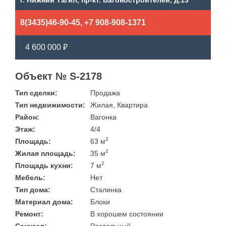
г. Нижний Тагил, пр-кт. Вагоностроителей, д.13
8(3435)46-90-45, +7 908-908-1371
4 600 000 ₽
Объект № S-2178
Тип сделки:
Продажа
Тип недвижимости:
Жилая, Квартира
Район:
Вагонка
Этаж:
4/4
2
Площадь:
63 м
2
Жилая площадь:
35 м
2
Площадь кухни:
7 м
Мебель:
Нет
Тип дома:
Сталинка
Материал дома:
Блоки
Ремонт:
В хорошем состоянии