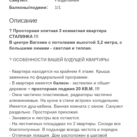
Санузел:
Раздельный
Балконы/лоджии:
1/1
Описание
? Просторная элитная 3 комнатная квартира
СТАЛИНКА !!!
В центре Вагонки с потолками высотой 3,2 метра, с
большими окнами - светлая и теплая.
? ОСОБЕННОСТИ ВАШЕЙ БУДУЩЕЙ КВАРТИРЫ:
- Квартира находится на крайнем 4 этаже. Крыша
заменена по федеральной программе.
- В квартире имеется
балкон
- застеклен и обшит
деревом +
просторная лоджия 20 КВ.М. !!!
- Окна частично пластиковые, радиаторы частично
алюминиевые. На кухне в стене встроен холодильник.
Имеется душ-кабина. Ванная комната с окном. Санузел
раздельно. Просторная прихожая.
- Занавеси и люстры все остаются.
- На лестничных площадках по 2 квартиры. Соседи все
благополучные. В подъезде всегда чистота и порядок.
- Отличная локация. Дом расположен в шаговой