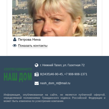
Петрова Нина
+7 (950) 206-26-84
Показать контакты
г. Нижний Тагил, ул. Газетная 72
8(3435)46-90-45, +7 908-908-1371
nash_dom_nt@mail.ru
Информация, опубликованная на сайте, не является публичной офертой,
определяемой положениями Гражданского кодекса Российской Федерации и
может быть изменена по усмотрению компании.