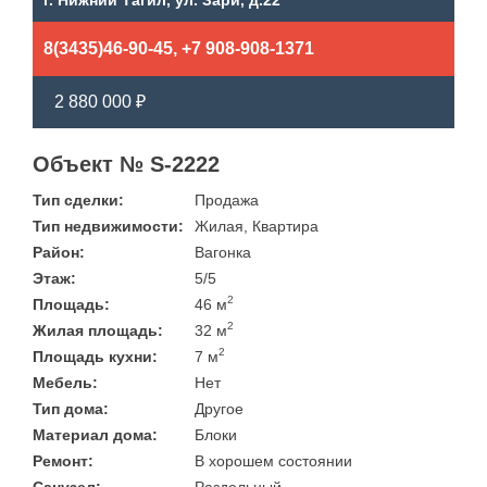
г. Нижний Тагил, ул. Зари, д.22
8(3435)46-90-45, +7 908-908-1371
2 880 000 ₽
Объект № S-2222
Тип сделки:
Продажа
Тип недвижимости:
Жилая, Квартира
Район:
Вагонка
Этаж:
5/5
2
Площадь:
46 м
2
Жилая площадь:
32 м
2
Площадь кухни:
7 м
Мебель:
Нет
Тип дома:
Другое
Материал дома:
Блоки
Ремонт:
В хорошем состоянии