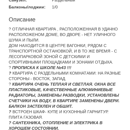
Санузел:
Раздельный
Балконы/лоджии:
1/0
Описание
? ОТЛИЧНАЯ КВАРТИРА , РАСПОЛОЖЕННАЯ В УДАЧНО
РАСПОЛОЖЕНОМ ДОМЕ, ВО ДВОРЕ - НЕТ УЛИЧНОГО
ШУМА И ПЫЛИ.
ДОМ НАХОДИТСЯ В ЦЕНТРЕ ВАГОНКИ, РЯДОМ С
ТРАНСПОРТНОЙ ОСТАНОВКОЙ, И В ТО ЖЕ ВРЕМЯ - С
ЛЕСОПАРКОВОЙ ЗОНОЙ С ДЕТСКИМИ И
СПОРТИВНЫМИ ПЛОЩАДКАМИ И ЗОНАМИ ОТДЫХА.
?
ПРОПИСКА К ШКОЛЕ №43 !!!
?
КВАРТИРА С РАЗДЕЛЬНЫМИ КОМНАТАМИ: НА РАЗНЫЕ
СТОРОНЫ - ВОСТОК, ЗАПАД.
?
КВАРТИРА ОЧЕНЬ ТЕПЛАЯ И СВЕТЛАЯ. ОКНА ВСЕ
ПЛАСТИКОВЫЕ, КАЧЕСТВЕННЫЕ АЛЮМИНИЕВЫЕ
РАДИАТОРЫ, ЗАМЕНЕНЫ РАЗВОДКИ, УСТАНОВЛЕНЫ
СЧЕТЧИКИ НА ВОДУ, В КВАРТИРЕ ЗАМЕНЕНЫ ДВЕРИ.
БАЛКОН ЗАСТЕКЛЕН И ОБШИТ.
?
ВСТРОЕН ШКАФ- КУПЕ И КУХОННЫЙ ГАРНИТУР.
ПЛИТА ГАЗОВАЯ.
? САНТЕХНИКА, ОТОПЛЕНИЕ И ЭЛЕКТРИКА В
ХОРОШЕМ СОСТОЯНИИ.