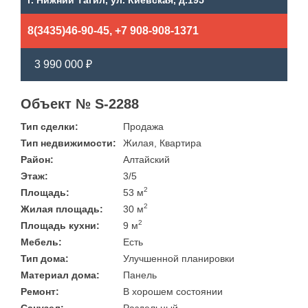
г. Нижний Тагил, ул. Киевская, д.195
8(3435)46-90-45, +7 908-908-1371
3 990 000 ₽
Объект № S-2288
Тип сделки:
Продажа
Тип недвижимости:
Жилая, Квартира
Район:
Алтайский
Этаж:
3/5
2
Площадь:
53 м
2
Жилая площадь:
30 м
2
Площадь кухни:
9 м
Мебель:
Есть
Тип дома:
Улучшенной планировки
Материал дома:
Панель
Ремонт:
В хорошем состоянии