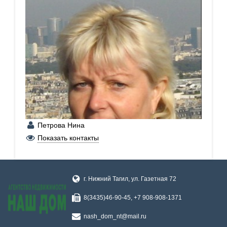
Петрова Нина
+7 (950) 206-26-84
Показать контакты
г. Нижний Тагил, ул. Газетная 72
8(3435)46-90-45, +7 908-908-1371
nash_dom_nt@mail.ru