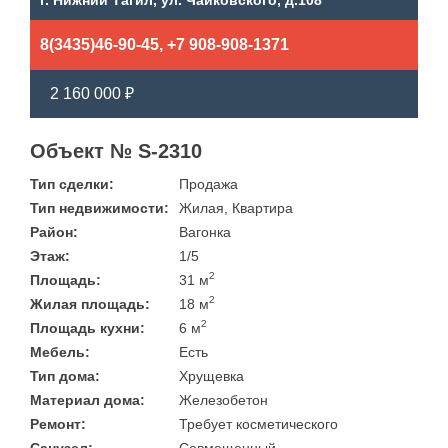
г. Нижний Тагил, ул. Чайковского, д.108
8(3435)46-90-45, +7 908-908-1371
2 160 000 ₽
Объект № S-2310
Тип сделки:
Продажа
Тип недвижимости:
Жилая, Квартира
Район:
Вагонка
Этаж:
1/5
2
Площадь:
31 м
2
Жилая площадь:
18 м
2
Площадь кухни:
6 м
Мебель:
Есть
Тип дома:
Хрущевка
Материал дома:
Железобетон
Ремонт:
Требует косметического