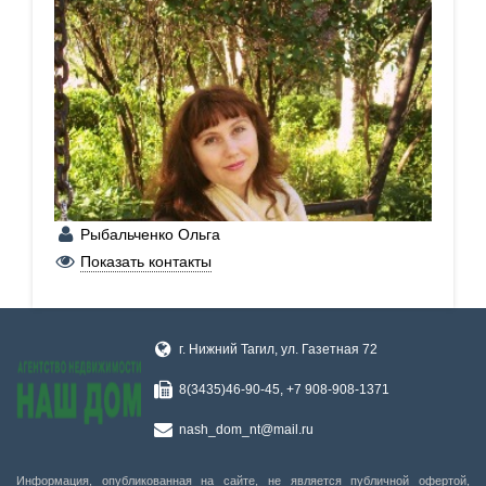
Рыбальченко Ольга
+7 (967) 541-74-32
Показать контакты
г. Нижний Тагил, ул. Газетная 72
8(3435)46-90-45, +7 908-908-1371
nash_dom_nt@mail.ru
Информация, опубликованная на сайте, не является публичной офертой,