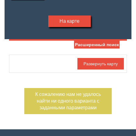
На карте
Расширенный поиск
Дата публикации
Жилая площадь
—
Номер объекта
Площадь кухни
—
К сожалению нам не удалось
Тип участка
Участок, сотки
найти ни одного варианта с
—
заданными параметрами
Санузел
Этажность
—