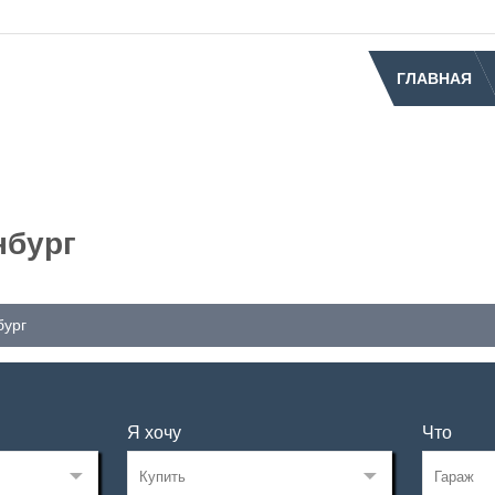
ГЛАВНАЯ
нбург
бург
Я хочу
Что