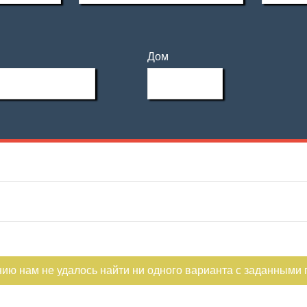
Дом
Погреб
С фото
Смотровая яма
нию нам не удалось найти ни одного варианта с заданными