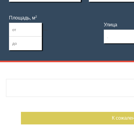
2
Площадь, м
Улица
—
Дата публикации
Тип гаража
Номер объекта
К сожале