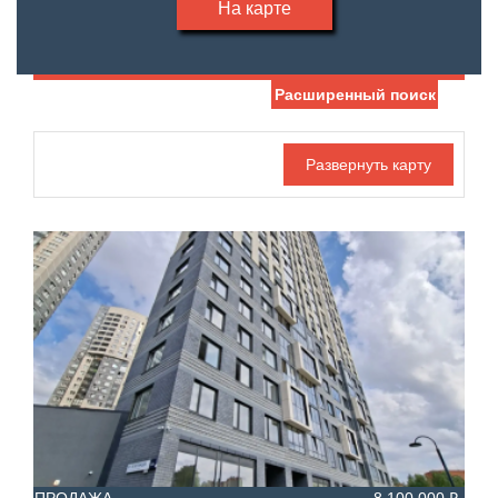
На карте
Расширенный поиск
Дата публикации
Жилая площадь
—
Номер объекта
Площадь кухни
—
Санузел
Этаж
—
Балконов
Этажность
—
Лоджий
Не первый
Не последний