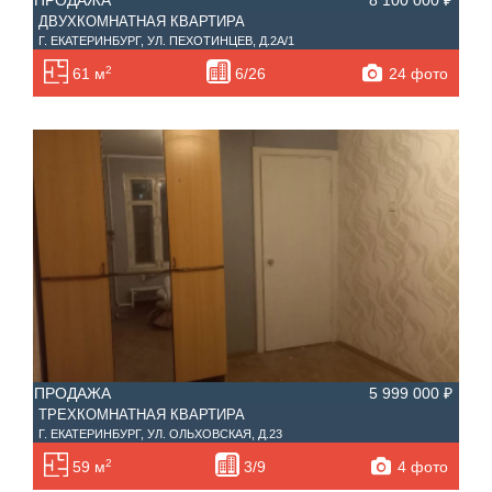
ПРОДАЖА
8 100 000 ₽
Материал дома
ДВУХКОМНАТНАЯ КВАРТИРА
Ипотека
Г. ЕКАТЕРИНБУРГ, УЛ. ПЕХОТИНЦЕВ, Д.2А/1
Обмен
2
24 фото
61 м
6/26
С фото
Планировка
Тип дома
ПРОДАЖА
5 999 000 ₽
ТРЕХКОМНАТНАЯ КВАРТИРА
Г. ЕКАТЕРИНБУРГ, УЛ. ОЛЬХОВСКАЯ, Д.23
2
4 фото
59 м
3/9