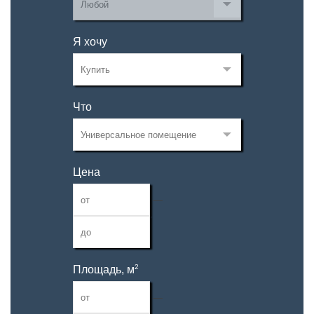
Я хочу
Что
Цена
—
2
Площадь, м
—