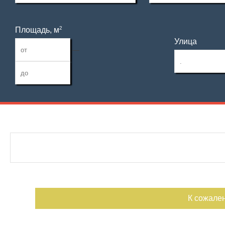
2
Площадь, м
Улица
—
Дата публикации
С фото
Номер объекта
К сожале